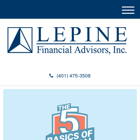
M
e
n
u
(401) 475-3508